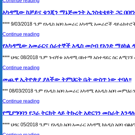
Continue reading
አካዳሚው ከቻይና ቴንጂን ማኔጅመንት ኢንስቲቲዩት ጋር በበየነ
**** 9/03/2018 ዓ.ም የአዲስ አበባ አመራር አካዳሚ አመራሮች ዳይሬክ
Continue reading
የአካዳሚው አመራርና ሰራተኞች አዲስ መሶብ የአንድ ማዕከል 
**** ህዳር 08/2018 ዓ.ም ጉብኝቱ አካዳሚ በከተማ አስተዳደር ስር ለ
Continue reading
መጪዋ ኢትዮጵያ ያለችው ትምህርት ቤት ውስጥ ነው ተባለ።
*** 08/03/2018 ዓ.ም የአዲስ አበባ አመራር አካዳሚ ለአዲስ አበባ መ
Continue reading
የሚያግባባን የጋራ ትርክት ላይ ትኩረት አድርገን መስራት እንዳለ
**** ህዳር 05/2018 ዓ.ም፣ የአዲስ አበባ አመራር አካዳሚ ከአዲስ አበባ 
Continue reading