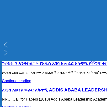
“ተስፋ ን እንትከል” ፦ የአዲስ አበባ አመራር አካዳሚ የችግኝ ተከላ
የአዲስ አበባ አመራር አካዳሚ አመራሮችና ሰራተኞች “ተስፋን እንትከል” በሚል 
Continue reading
አዲስ አበባ አመራር አካዳሚ ADDIS ABABA LEADERS
NRC_Call for Papers (2018) Addis Ababa Leadership Academy 