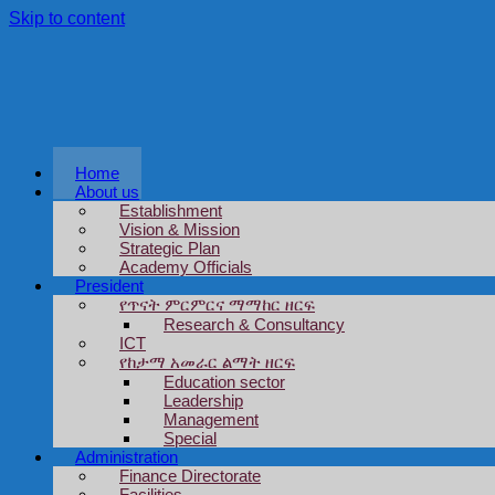
Skip to content
Home
About us
Establishment
Vision & Mission
Strategic Plan
Academy Officials
President
የጥናት ምርምርና ማማከር ዘርፍ
Research & Consultancy
ICT
የከታማ አመራር ልማት ዘርፍ
Education sector
Leadership
Management
Special
Administration
Finance Directorate
Facilities