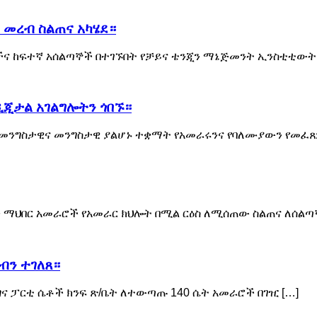
 መረብ ስልጠና አካሄደ።
ተሮችና ከፍተኛ አሰልጣኞች በተገኙበት የቻይና ቴንጂን ማኔጅመንት ኢንስቲቲውት ጋ
ዲጂታል አገልግሎትን ጎበኙ።
ሚገኙ መንግስታዊና መንግስታዊ ያልሆኑ ተቋማት የአመራሩንና የባለሙያውን የመፈ
ምህራን ማህበር አመራሮች የአመራር ክህሎት በሚል ርዕስ ለሚሰጠው ስልጠና ለሰልጣ
ብን ተገለጸ።
ብልፅግና ፓርቲ ሴቶች ክንፍ ጽ/ቤት ለተውጣጡ 140 ሴት አመራሮች በገዢ […]