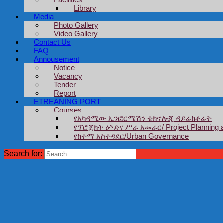
Library
Media
Photo Gallery
Video Gallery
Contact Us
FAQ
Annousement
Notice
Vacancy
Tender
Report
ETREANING PORT
Courses
የአካዳሚው ኢንፎርሜሽን ቴክኖሎጂ ዳይሬክቶሬት
የፕሮጀክት ዕቅድና ሥራ አመራር/ Project Planning 
የከተማ አስተዳደር/Urban Governance
Search for: