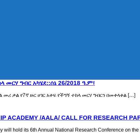
 መርሃ ግብር አካሄደ::ሰኔ 26/2018 ዓ.ም፣
መሪ ቃል የ7ኛ ዙር ሀገር አቀፍ የችግኝ ተከላ መርሃ ግብርን በመቀላቀል […]
HIP ACADEMY /AALA/ CALL FOR RESEARCH PA
will hold its 6th Annual National Research Conference on th