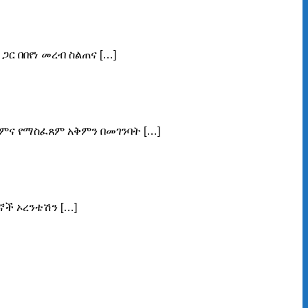
ር በበየነ መረብ ስልጠና […]
ጸምና የማስፈጸም አቅምን በመገንባት […]
ኛች ኦረንቴሽን […]