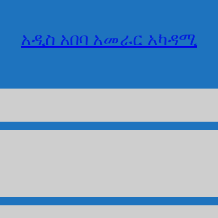
አዲስ አበባ አመራር አካዳሚ