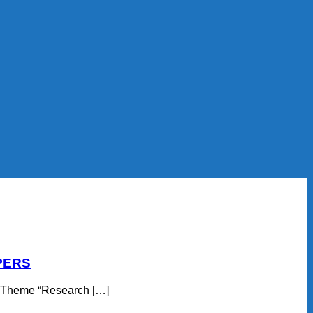
PERS
e Theme “Research […]